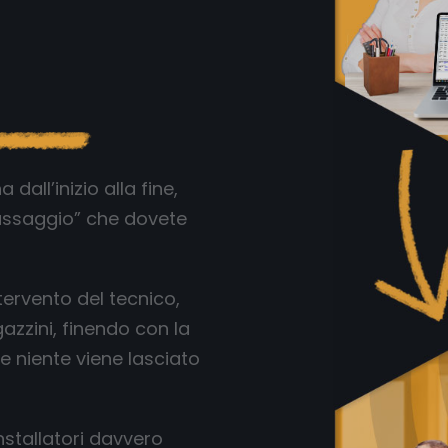
all’inizio alla fine,
assaggio” che dovete
tervento del tecnico,
zzini, finendo con la
le niente viene lasciato
nstallatori davvero