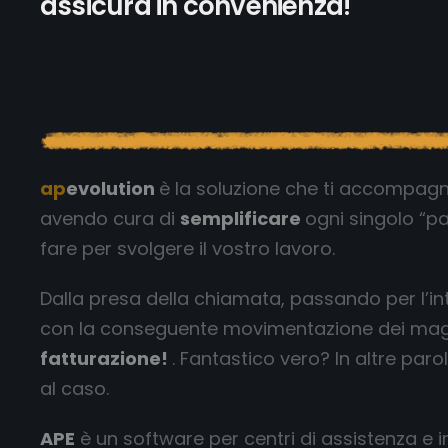
assicura in convenienza!
ap
evolution
è la soluzione che ti accompagna d
avendo cura di
semplificare
ogni singolo “p
fare per svolgere il vostro lavoro.
Dalla presa della chiamata, passando per l’in
con la conseguente movimentazione dei maga
fatturazione!
. Fantastico vero? In altre paro
al caso.
APE
è un software per centri di assistenza e i