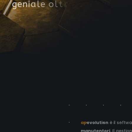
g
e
n
i
a
l
e
o
l
t
r
e
c
h
e
g
e
s
t
i
o
n
a
l
e
a
p
evolution
è il softw
manutentori
. Il gesti