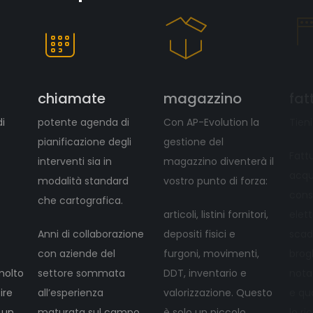
chiamate
magazzino
fat
di
potente agenda di
Con AP-Evolution la
Tieni
pianificazione degli
gestione del
Fattu
interventi sia in
magazzino diventerà il
acqui
modalità standard
vostro punto di forza:
cons
che cartografica.
articoli, listini fornitori,
elett
Anni di collaborazione
depositi fisici e
scad
con aziende del
furgoni, movimenti,
brogl
molto
settore sommata
DDT, inventario e
nota
ire
all’esperienza
valorizzazione. Questo
e qu
 un
maturata sul campo
è solo un piccolo
lo ri