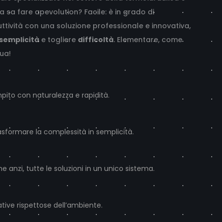
sa sa fare apevolution? Facile: è in grado di
tività con una soluzione professionale e innovativa,
semplicità
e togliere
difficoltà
. Elementare, come
ua!
pito con naturalezza e rapidità.
asformare la complessità in semplicità.
me anzi, tutte le soluzioni in un unico sistema.
ative rispettose dell’ambiente.