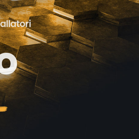
allatori
e