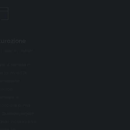
turazione
 i conti in ordine!
re di vendita e
sto, invio SDI,
ervazione
ronica,
enzario e
iaccio di prima
. Quando pagare
ando incassare ve
corda AP-