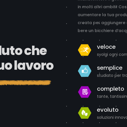
in molti altri ambiti! Co
aumentare la tua produt
creata per aggiungere
bere un bicchiere d’acq
luto che
veloce
svolgi ogni com
tuo lavoro
semplice
studiato per tr
completo
tante, tantissi
evoluto
soluzioni innov