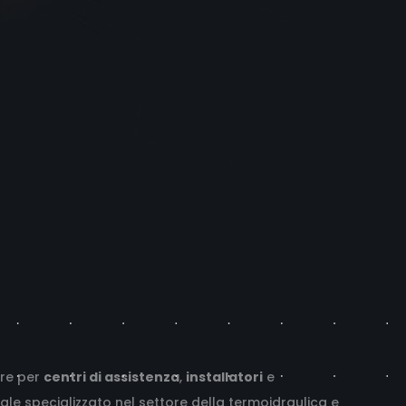
are per
centri di assistenza
,
installatori
e
onale specializzato nel settore della termoidraulica e