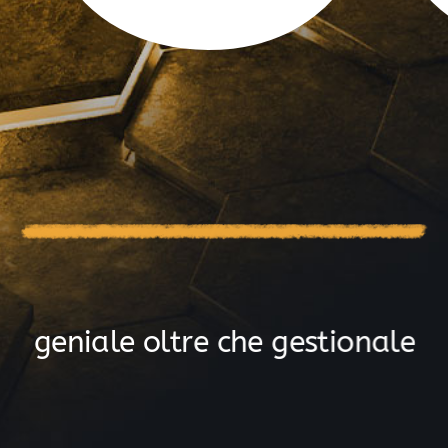
g
e
n
i
a
l
e
o
l
t
r
e
c
h
e
g
e
s
t
i
o
n
a
l
e