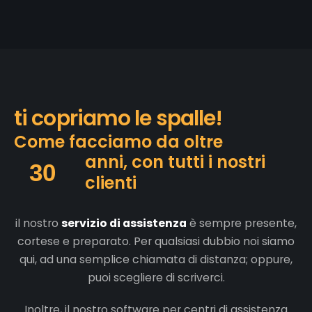
t
i
c
o
p
r
i
a
m
o
l
e
s
p
a
l
l
e
!
C
o
m
e
f
a
c
c
i
a
m
o
d
a
o
l
t
r
e
a
n
n
i
,
c
o
n
t
u
t
t
i
i
n
o
s
t
r
i
30
c
l
i
e
n
t
i
il nostro
servizio di assistenza
è sempre presente,
cortese e preparato. Per qualsiasi dubbio noi siamo
qui, ad una semplice chiamata di distanza; oppure,
puoi scegliere di scriverci.
Inoltre, il nostro software per centri di assistenza