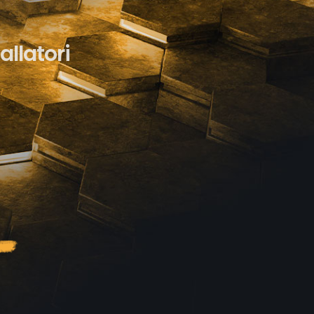
allatori
o