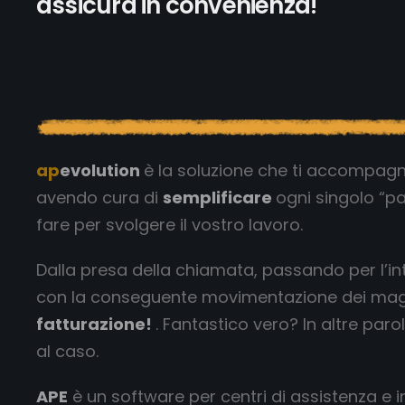
assicura in convenienza!
ap
evolution
è la soluzione che ti accompagna d
avendo cura di
semplificare
ogni singolo “p
fare per svolgere il vostro lavoro.
Dalla presa della chiamata, passando per l’in
con la conseguente movimentazione dei maga
fatturazione!
. Fantastico vero? In altre paro
al caso.
APE
è un software per centri di assistenza e i