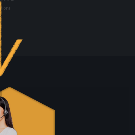
tion!