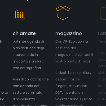
chiamate
magazzino
fat
di
potente agenda di
Con AP-Evolution la
Tieni
pianificazione degli
gestione del
Fattu
interventi sia in
magazzino diventerà il
acqui
modalità standard
vostro punto di forza:
cons
che cartografica.
articoli, listini fornitori,
elett
Anni di collaborazione
depositi fisici e
scad
con aziende del
furgoni, movimenti,
brogl
molto
settore sommata
DDT, inventario e
nota
ire
all’esperienza
valorizzazione. Questo
e qu
 un
maturata sul campo
è solo un piccolo
lo ri