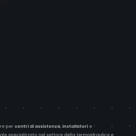
are per
centri di assistenza
,
installatori
e
onale specializzato nel settore della termoidraulica e