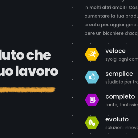
in molti altri ambiti! Co
aumentare la tua produt
creata per aggiungere
bere un bicchiere d’acq
luto che
veloce
svolgi ogni com
tuo lavoro
semplice
studiato per tr
completo
tante, tantissi
evoluto
soluzioni innov