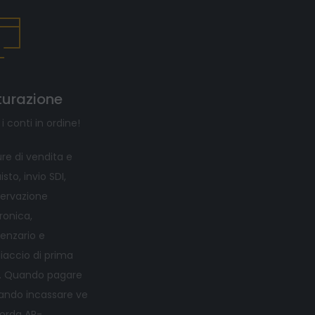
turazione
 i conti in ordine!
re di vendita e
sto, invio SDI,
ervazione
ronica,
enzario e
iaccio di prima
. Quando pagare
ando incassare ve
corda AP-