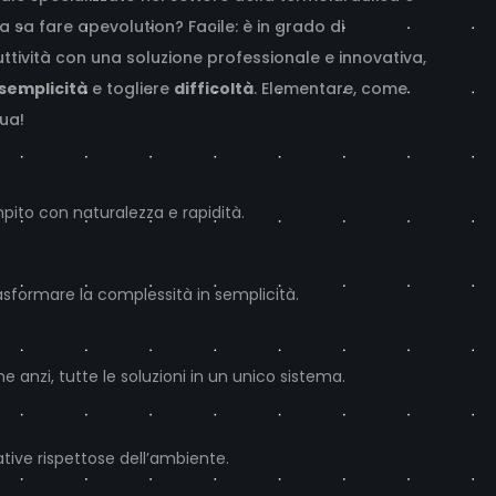
sa sa fare apevolution? Facile: è in grado di
tività con una soluzione professionale e innovativa,
semplicità
e togliere
difficoltà
. Elementare, come
ua!
pito con naturalezza e rapidità.
asformare la complessità in semplicità.
me anzi, tutte le soluzioni in un unico sistema.
ative rispettose dell’ambiente.