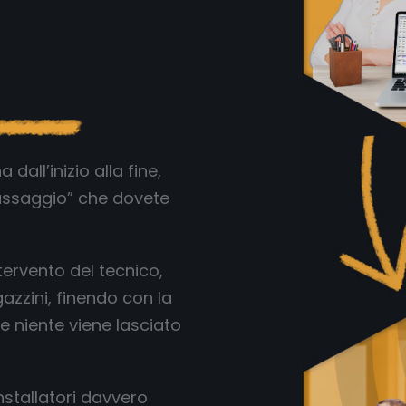
all’inizio alla fine,
assaggio” che dovete
tervento del tecnico,
zzini, finendo con la
le niente viene lasciato
nstallatori davvero