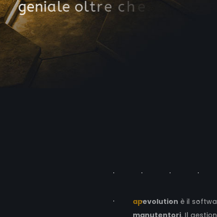
g
e
n
i
a
l
e
o
l
t
r
e
c
h
e
g
e
s
t
i
o
n
a
l
e
a
p
evolution
è il softw
manutentori
. Il gesti