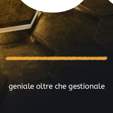
g
e
n
i
a
l
e
o
l
t
r
e
c
h
e
g
e
s
t
i
o
n
a
l
e