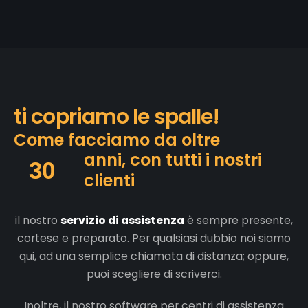
t
i
c
o
p
r
i
a
m
o
l
e
s
p
a
l
l
e
!
C
o
m
e
f
a
c
c
i
a
m
o
d
a
o
l
t
r
e
a
n
n
i
,
c
o
n
t
u
t
t
i
i
n
o
s
t
r
i
30
c
l
i
e
n
t
i
il nostro
servizio di assistenza
è sempre presente,
cortese e preparato. Per qualsiasi dubbio noi siamo
qui, ad una semplice chiamata di distanza; oppure,
puoi scegliere di scriverci.
Inoltre, il nostro software per centri di assistenza