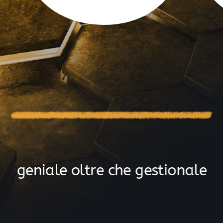
g
e
n
i
a
l
e
o
l
t
r
e
c
h
e
g
e
s
t
i
o
n
a
l
e