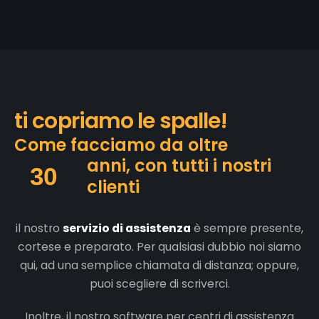
t
i
c
o
p
r
i
a
m
o
l
e
s
p
a
l
l
e
!
C
o
m
e
f
a
c
c
i
a
m
o
d
a
o
l
t
r
e
a
n
n
i
,
c
o
n
t
u
t
t
i
i
n
o
s
t
r
i
30
c
l
i
e
n
t
i
il nostro
servizio di assistenza
è sempre presente,
cortese e preparato. Per qualsiasi dubbio noi siamo
qui, ad una semplice chiamata di distanza; oppure,
puoi scegliere di scriverci.
Inoltre, il nostro software per centri di assistenza